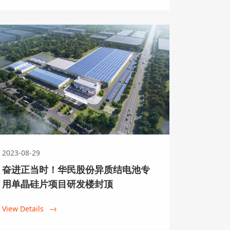
正泰新能源将战略入股
新新能源科技（云南）有限公司（以
，华民股份根据公司战略规划和经营发
江正泰新能源开发有限公司（以下简
的战略投资者。
2023-08-29
奋进正当时！华民股份异质结电池专
用单晶硅片项目研发楼封顶
View Details
股份旗下大理鸿宇智慧新能源