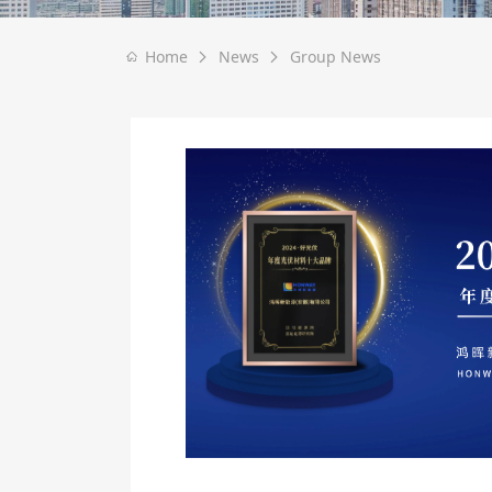
Home
News
Group News