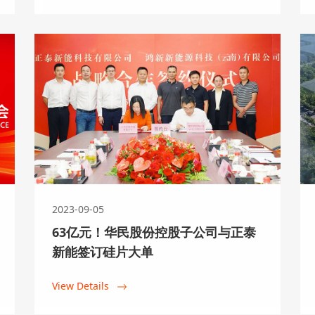
2024-08-08
华民股份子公司增资扩股 
近日，为进一步增强控股子公司鸿
下简称“鸿新新能源”）的资本实力
展需要，以增资扩股形式，引入浙
称“正泰新能源”）作为鸿新新能源
View Details
2023-09-05
63亿元！华民股份控股子公司与正泰
新能签订硅片大单
2024-07-04
View Details
智慧赋能 光启新篇丨华民
正式揭牌