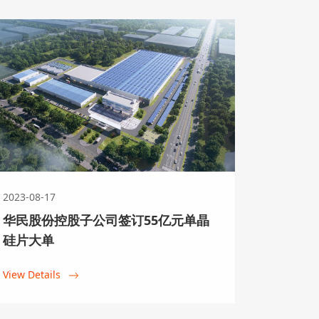
慧新能源开发有限公司（以下简称：
利举行。仪式由华民股份董事、大理
，云南祥云经济技术开发区党工委副
祥云经济技术开发区管委会副主任文
平建，大理鸿宇智慧新能源总经理郭
2023-08-17
华民股份控股子公司签订55亿元单晶
Sultan Hamed AI
硅片大单
 一行莅临华民股份考察交流
View Details
 Sultan Hamed AI Sammar
考察交流，以光伏新能源为切入点，探寻更