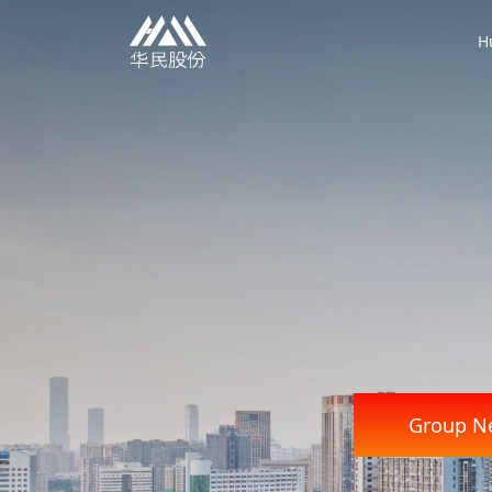
H
Group N