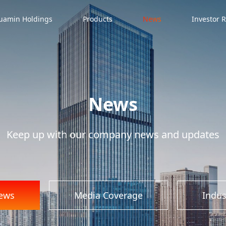
全力助力云企打造世界一流企业”为主
uamin Holdings
Products
News
Investor R
昆明隆重举行。华民股份控股子公
卓越的产品品质和广阔的发展前景，荣
View Details
单。
News
Keep up with our company news and updates
2024-10-16
年度光伏材料十大品牌！华
10月14-16日，“国能网·2024第
典”在北京隆重举行。华民股份控
ews
Media Coverage
Indu
力、专业制造水平等综合优势，从
度光伏材料十大品牌”奖项。