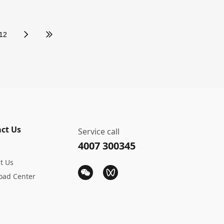
理夏宇及公司相关负责人热情接待并
12
ct Us
晶硅片薄片化迈上新台阶
Service call
4007 300345
r
发展的一年。根据国家能源数据显示，
t Us
GW，同比增长148.12%。市场规模极
新，也成为持续围绕光伏产业可持续
oad Center
、硅耗更低的市场需求，让生产更
。