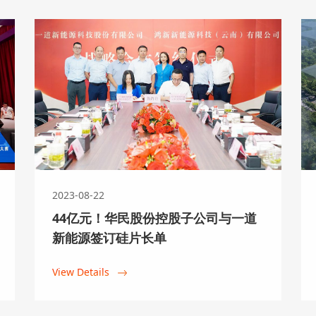
7月3日，华民股份旗下大理鸿宇智
大理鸿宇智慧新能源）揭牌仪式顺
鸿宇智慧新能源执行董事罗锋主持
书记、管委会副主任李国才，云南
View Details
波，湖南建鸿达实业集团董事长刘
顺国等共同出席见证。
2023-08-22
2024-06-28
44亿元！华民股份控股子公司与一道
阿曼苏丹国亲王殿下 Hamoud 
新能源签订硅片长单
Sammar AlBusaidi
View Details
6月26日，阿曼苏丹国亲王殿下 Hamoud
AlBusaidi 一行莅临华民股份