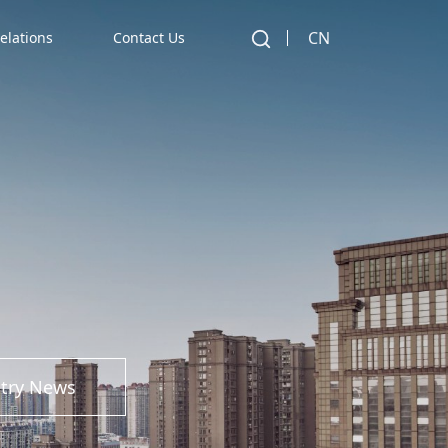
题的2024云南企业100强发布会在
CN
elations
Contact Us
司鸿新新能源凭借先进的技术实力、
登“2024云南制造业企业100强”榜
民股份控股子公司再获殊荣
九届产业年会”及“2024·好光伏品牌盛
股子公司鸿晖新能源凭借先进技术实
stry News
数百家参选企业中脱颖而出，荣获“年