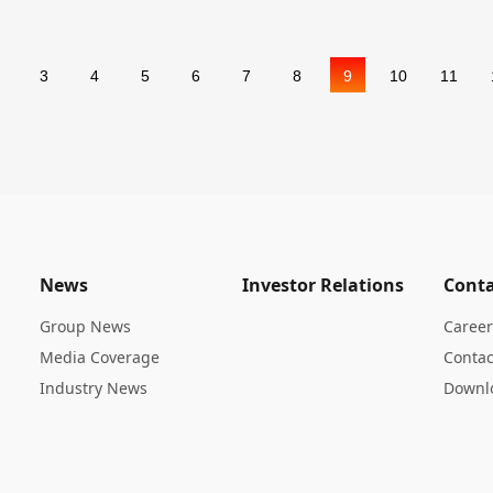
多投资和商业机会。华民股份总经
参与座谈。
View Details
3
4
5
6
7
8
9
10
11
2024-03-29
News
Investor Relations
Conta
40μm！华民股份N型单
Group News
Caree
2023年，是光伏新能源行业高速
Media Coverage
Contac
2023年中国光伏新增装机216.88
速扩张的同时，降本增效、持续创
Industry News
Downl
发展的主题。尺寸更大、厚度更薄
View Details
精、技术更强的工艺要求应运而生