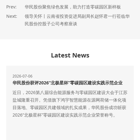
Prev:
华民股份聚焦绿色发展，助力打造零碳园区新样板
Next:
领导关怀丨云南省投资促进局副局长赵怀君一行莅临华
民股份控股子公司考察座谈
Latest News
2026-06-24
26“北极星杯”零碳园区建设实践示范企业
华民股份重磅战略落
八届综合能源服务与零碳园区建设大会于江苏
近日，华民股份在长
凭借旗下鸿宇智慧能源在源网荷储一体化项
式明确全力转型半导
区共建领域的扎实成果，华民股份成功斩获
材料蓝海赛道，快速
杯”零碳园区建设实践示范企业荣誉称号。
能。