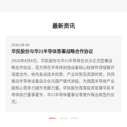
最新资讯
2026-07-06
议
华民股份获评2026“北极星杯”零碳园区
范企业
长沙正式签署战
硅部件领域展开
近日，2026第八届综合能源服务与零碳园区建
资源优势，共同
盐城隆重召开。凭借旗下鸿宇智慧能源在源网荷
我国半导体产业
目落地、零碳园区共建领域的扎实成果，华民股
投资官兼华民半
2026“北极星杯”零碳园区建设实践示范企业荣
升等出席签约仪