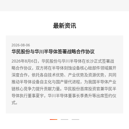
最新资讯
2026-07-06
华民股份获评2026“北极星杯”零碳园区建设实践示
范企业
近日，2026第八届综合能源服务与零碳园区建设大会于江苏
盐城隆重召开。凭借旗下鸿宇智慧能源在源网荷储一体化项
目落地、零碳园区共建领域的扎实成果，华民股份成功斩获
2026“北极星杯”零碳园区建设实践示范企业荣誉称号。