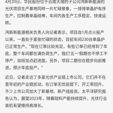
4月20日，华民股份位于云南大理的子公司鸿新新能源的
光伏项目生产基地同样一片忙碌景象，一排排单晶炉有序
生产，拉制着单晶硅棒，车间内各生产工序稳定、快速运
转。
鸿新新能源相关负责人向记者表示，项目自1月点火投产
以来，一直处于紧张忙碌的状态，目前车间230台单晶炉
已正常生产。“现在订单比较充足，有些订单已经排到了年
底，整个车间都在满负荷生产，我们‘五一’假期也不停工不
停产，加班加点赶进度。另外，项目二期也在稳步向前推
进，预计年底投产。”
近日，记者走访了多家光伏产业链上市公司，它们并不在
意年初的产业链扰动，在订单无忧前提下，开工率回升，
不少上市公司加大了新基地、新产线投资。太平洋研究报
告认为，展望2023年，随着硅料产能持续提升，光伏行业
装机有望维持高增长。