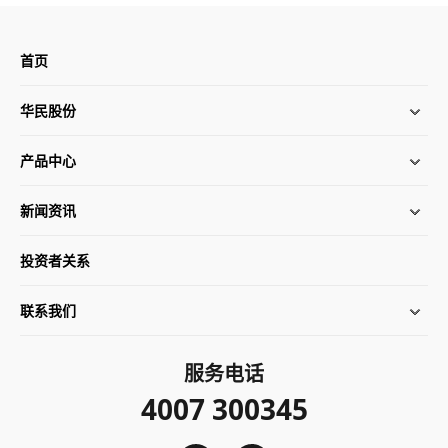
首页
华民股份
产品中心
新闻资讯
投资者关系
联系我们
服务电话
4007 300345