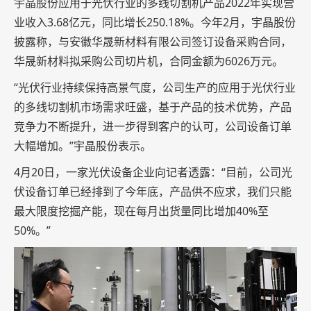
宇晶股份应用于光伏行业的多线切割机产品2022年实现营
业收入3.68亿元，同比增长250.18%。今年2月，宇晶股份
披露称，与安徽华晟新材料有限公司签订设备采购合同，
华晟新材料拟采购公司切片机，合同金额为6026万元。
“光伏行业持续保持高景气度，公司生产的应用于光伏行业
的多线切割机市场需求旺盛，基于产品的技术优势，产品
竞争力不断提升，进一步得到客户的认可，公司设备订单
大幅增加。”宇晶股份表示。
4月20日，一家光伏设备企业向记者透露：“目前，公司光
伏设备订单已经排到了今年底，产品供不应求，我们只能
最大限度挖掘产能，现在每月出货量同比增加40%至
50%。”